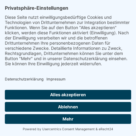
Fazit: Dein Stoffwechsel wartet auf
das richtige Signal
Die Gewichtszunahme in den Wechseljahren
ist keine unvermeidliche Schicksalsfügung.
Sie ist eine biologische Reaktion auf
hormonelle Veränderungen – und biologische
Reaktionen kannst du mit den richtigen
Signalen beeinflussen.
Die fünf Hebel in diesem Artikel sind keine
kurzfristigen Tricks. Sie sind systemische
Anpassungen, die mit deiner veränderten
Biologie arbeiten statt gegen sie.
Du brauchst keine Crash-Diät. Du brauchst
keine Verbote. Kein Kalorienzählen oder