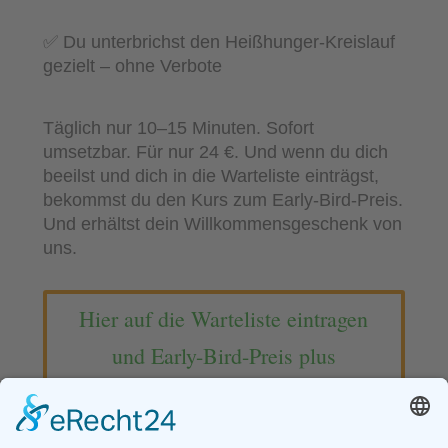
✅ Du unterbrichst den Heißhunger-Kreislauf
gezielt – ohne Verbote
Täglich nur 10–15 Minuten. Sofort
umsetzbar. Für nur 24 €. Und wenn du dich
beeilst und dich in die Warteliste einträgst,
bekommst du den Kurs zum Early-Bird-Preis.
Und erhältst dein Willkommensgeschenk von
uns.
Hier auf die Warteliste eintragen
und Early-Bird-Preis plus
Geschenk abholen