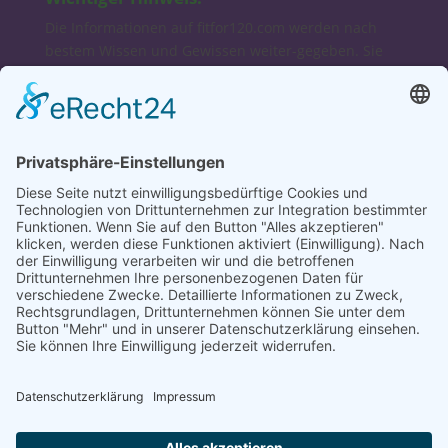
Die Informationen auf fitfor120.com werden nach
bestem Wissen und Gewissen weiter-gegeben. Sie
sind ausschließlich für Interessierte und zur
Fortbildung gedacht und keinesfalls als Diagnose-
oder Therapieanweisungen zu verstehen. Wir
übernehmen keine Haftung für Schäden, die direkt
oder indirekt aus der Verwendung unserer Angaben
entstehen.
Bei Verdacht auf Erkrankungen konsultieren Sie
bitte Ihren Arzt, Heilpraktiker oder Apotheker.
Dagmar & Bruno
fitfor120-Lifestyle-Coaches
Autoren, Speaker
Entrepreneure, Networker
Social Links
Fitfor120 auf Facebook
Facebookgruppe „Stoffwechselkur