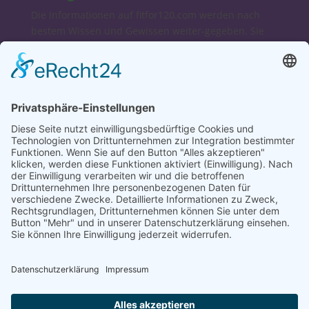
Die Informationen auf fitfor120.com werden nach
bestem Wissen und Gewissen weiter-gegeben. Sie
sind ausschließlich für Interessierte und zur
Fortbildung gedacht und keinesfalls als Diagnose-
oder Therapieanweisungen zu verstehen. Wir
übernehmen keine Haftung für Schäden, die direkt
oder indirekt aus der Verwendung unserer Angaben
entstehen.
Bei Verdacht auf Erkrankungen konsultieren Sie
bitte Ihren Arzt, Heilpraktiker oder Apotheker.
Dagmar & Bruno
fitfor120-Lifestyle-Coaches
Autoren, Speaker
Entrepreneure, Networker
Social Links
Fitfor120 auf Facebook
Facebookgruppe „Stoffwechselkur