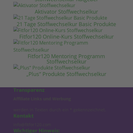
Aktivator Stoffwechselkur
21 Tage Stoffwechselkur Basic Produkte
Fitfor120 Online-Kurs Stoffwechselkur
Fitfor120 Mentoring Programm
Stoffwechselkur
„Plus“ Produkte Stoffwechselkur
Transparenz
Affiliate Links und Werbung
werden in Texten durch ein * gekennzeichnet.
Kontakt
info@fitfor120.com
Wichtiger Hinweis: