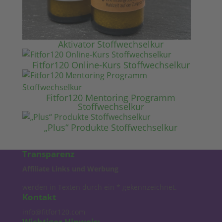
Aktivator Stoffwechselkur
Fitfor120 Online-Kurs Stoffwechselkur
Fitfor120 Mentoring Programm
Stoffwechselkur
„Plus“ Produkte Stoffwechselkur
Transparenz
Affiliate Links und Werbung
werden in Texten durch ein * gekennzeichnet.
Kontakt
info@fitfor120.com
Wichtiger Hinweis: