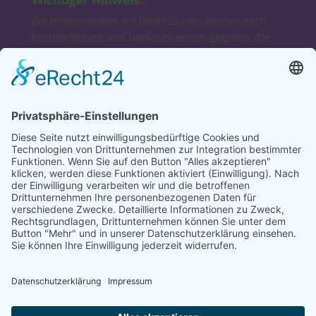
Die Informationen auf fitfor120.com werden nach
bestem Wissen und Gewissen weiter-gegeben. Sie
sind ausschließlich für Interessierte und zur
Fortbildung gedacht und keinesfalls als Diagnose-
oder Therapieanweisungen zu verstehen. Wir
übernehmen keine Haftung für Schäden, die direkt
oder indirekt aus der Verwendung unserer Angaben
entstehen.
Bei Verdacht auf Erkrankungen konsultieren Sie
bitte Ihren Arzt, Heilpraktiker oder Apotheker.
Dagmar & Bruno
fitfor120-Lifestyle-Coaches
Autoren, Speaker
Entrepreneure, Networker
Social Links
Fitfor120 auf Facebook
Facebookgruppe „Stoffwechselkur