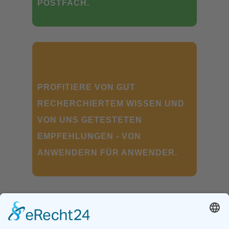
POSTFACH.
PROFITIERE VON GUT
RECHERCHIERTEM WISSEN UND
VON UNS GETESTETEN
EMPFEHLUNGEN - VON
ANWENDERN FÜR ANWENDER.
länger gesund
–
dauerhaft
schlank
–
einfach fit