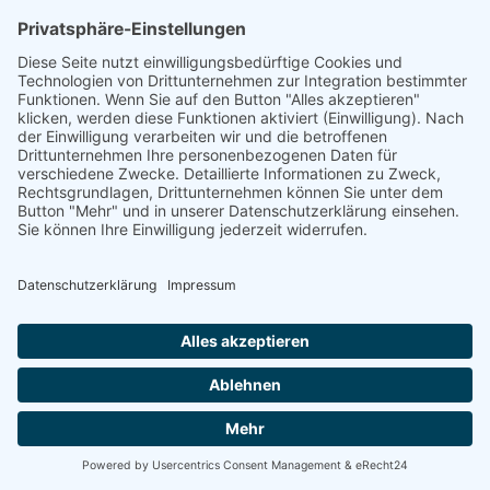
Der
fitfor120 –
Newsletter!
Komm in unsere Community
und erhalte sofort umsetzbare
Tipps für mehr Gesundheit.
Vorname
*