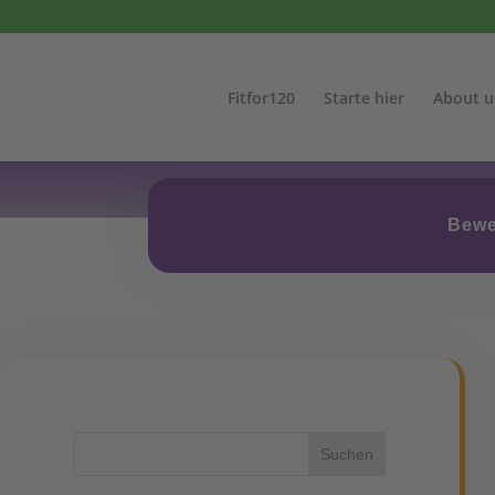
Fitfor120
Starte hier
About u
Bewe