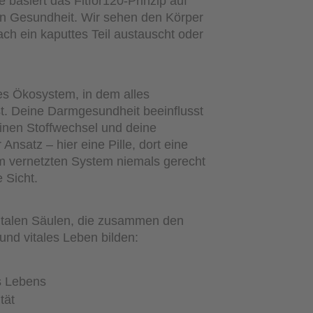
 basiert das Fitfor120-Prinzip auf
on Gesundheit. Wir sehen den Körper
ach ein kaputtes Teil austauscht oder
es Ökosystem, in dem alles
t. Deine Darmgesundheit beeinflusst
inen Stoffwechsel und deine
Ansatz – hier eine Pille, dort eine
em vernetzten System niemals gerecht
 Sicht.
entalen Säulen, die zusammen den
 und vitales Leben bilden:
s Lebens
tät