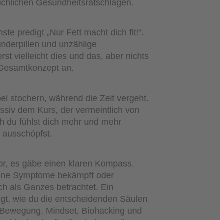
rüchlichen Gesundheitsratschlägen.
hste predigt „Nur Fett macht dich fit!“.
derpillen und unzählige
t vielleicht dies und das, aber nichts
s Gesamtkonzept an.
bel stochern, während die Zeit vergeht.
passiv dem Kurs, der vermeintlich von
h du fühlst dich mehr und mehr
ht ausschöpfst.
vor, es gäbe einen klaren Kompass.
zelne Symptome bekämpft oder
dich als Ganzes betrachtet. Ein
igt, wie du die entscheidenden Säulen
 Bewegung, Mindset, Biohacking und