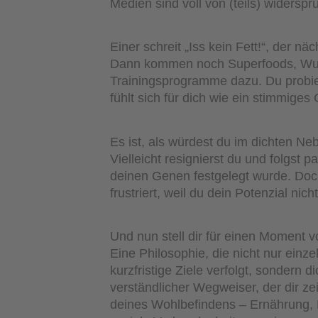
Medien sind voll von (teils) widersp
Einer schreit „Iss kein Fett!“, der näc
Dann kommen noch Superfoods, Wun
Trainingsprogramme dazu. Du probiers
fühlt sich für dich wie ein stimmige
Es ist, als würdest du im dichten Ne
Vielleicht resignierst du und folgst 
deinen Genen festgelegt wurde. Doc
frustriert, weil du dein Potenzial nic
Und nun stell dir für einen Moment 
Eine Philosophie, die nicht nur ein
kurzfristige Ziele verfolgt, sondern 
verständlicher Wegweiser, der dir ze
deines Wohlbefindens – Ernährung,